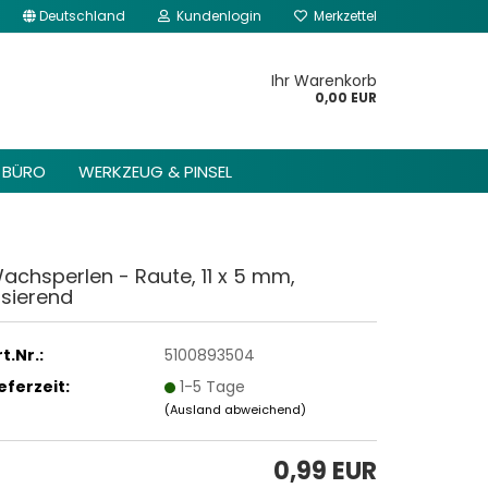
Deutschland
Kundenlogin
Merkzettel
kannst du im Gambio
Content Manager ->
Ihr Warenkorb
 Header -> Header
0,00 EUR
arbeiten.
BÜRO
WERKZEUG & PINSEL
achsperlen - Raute, 11 x 5 mm,
risierend
t.Nr.:
5100893504
ieferzeit:
1-5 Tage
(Ausland abweichend)
0,99 EUR