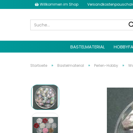
Willkommen im Shop
Versandkostenpauschale 
BASTELMATERIAL
HOBBYFA
»
»
»
Startseite
Bastelmaterial
Perlen-Hobby
Wa