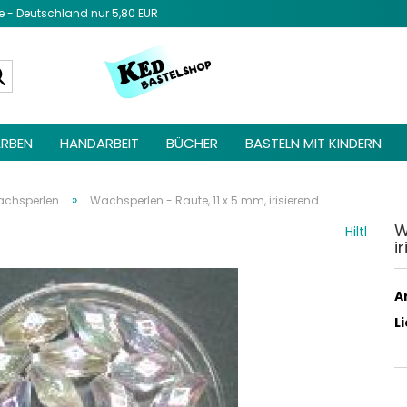
- Deutschland nur 5,80 EUR
Diesen Text 
Admin unter 
Suche...
Elemente ->
be
RBEN
HANDARBEIT
BÜCHER
BASTELN MIT KINDERN
»
chsperlen
Wachsperlen - Raute, 11 x 5 mm, irisierend
W
Hiltl
i
Ar
L