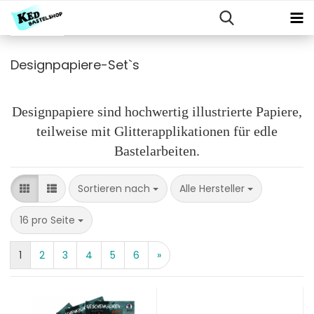
Designpapiere-Set`s
Designpapiere sind hochwertig illustrierte Papiere,
teilweise mit Glitterapplikationen für edle
Bastelarbeiten.
Sortieren nach
Sortieren nach
Alle Hersteller
pro Seite
16 pro Seite
1
2
3
4
5
6
»