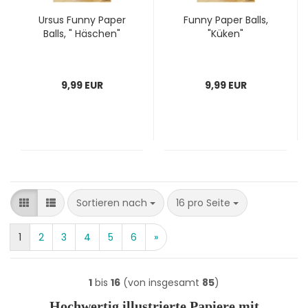
Ursus Funny Paper
Funny Paper Balls,
Balls, " Häschen"
"Küken"
9,99 EUR
9,99 EUR
Sortieren nach
pro Seite
Sortieren nach
16 pro Seite
1
2
3
4
5
6
»
1
bis
16
(von insgesamt
85
)
Hochwertig illustrierte Papiere mit