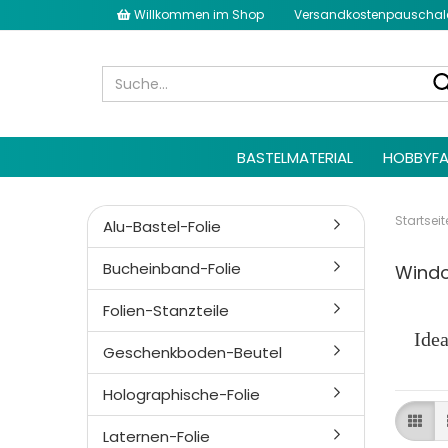
Willkommen im Shop
Versandkostenpauschale 
BASTELMATERIAL
HOBBYFA
Startseit
Alu-Bastel-Folie
Bucheinband-Folie
Windo
Folien-Stanzteile
Ide
Geschenkboden-Beutel
Holographische-Folie
Laternen-Folie