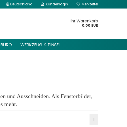
Deutschland
Kundenlogin
Merkzettel
kannst du im Gambio
Content Manager ->
Ihr Warenkorb
 Header -> Header
0,00 EUR
arbeiten.
BÜRO
WERKZEUG & PINSEL
n und Ausschneiden. Als Fensterbilder,
es mehr.
1