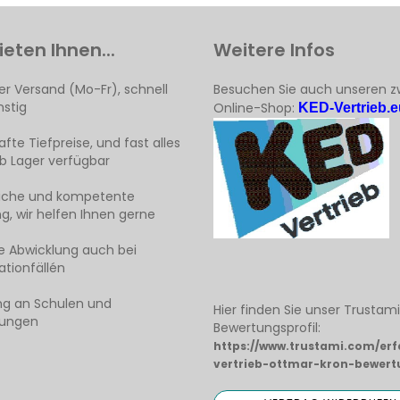
ieten Ihnen...
Weitere Infos
er Versand (Mo-Fr), schnell
Besuchen Sie auch unseren z
stig
Online-Shop:
KED-Vertrieb.e
fte Tiefpreise, und fast alles
ab Lager verfügbar
liche und kompetente
g, wir helfen Ihnen gerne
e Abwicklung auch bei
tionfällén
ng an Schulen und
Hier finden Sie unser Trustam
tungen
Bewertungsprofil:
https://www.trustami.com/er
vertrieb-ottmar-kron-bewert