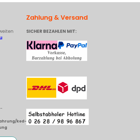
Zahlung & Versand
weiten
SICHER BEZAHLEN MIT:
u
i-
fahrung/ked-
ung