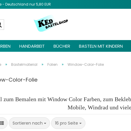
- Deutschland nur 5,80 EUR
Diesen Text 
Admin unter 
Suche...
Elemente ->
be
RBEN
HANDARBEIT
BÜCHER
BASTELN MIT KINDERN
»
»
»
e
Bastelmaterial
Folien
Window-Color-Folie
w-Color-Folie
al zum Bemalen mit Window Color Farben, zum Beklebe
Mobile, Windrad und viel
Sortieren nach
pro Seite
Sortieren nach
16 pro Seite