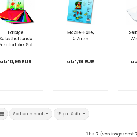
Farbige
Mobile-Folie,
Sel
Selbsthaftende
0,7mm
Wi
Fensterfolie, Set
ab 10,95 EUR
ab 1,19 EUR
ab
Sortieren nach
pro Seite
Sortieren nach
16 pro Seite
1
bis
7
(von insgesamt