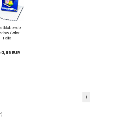
bstklebende
ndow Color
Folie
 0,65 EUR
1
7
)