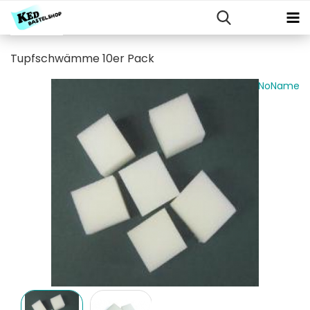
Tupfschwämme 10er Pack
NoName