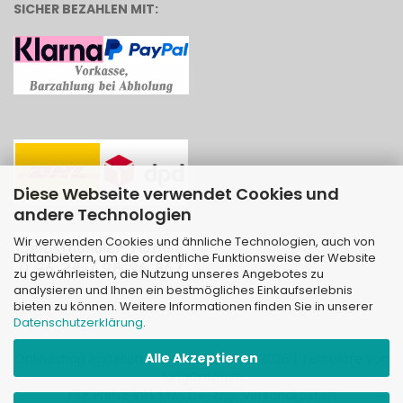
SICHER BEZAHLEN MIT:
Diese Webseite verwendet Cookies und
andere Technologien
Wir verwenden Cookies und ähnliche Technologien, auch von
Drittanbietern, um die ordentliche Funktionsweise der Website
zu gewährleisten, die Nutzung unseres Angebotes zu
analysieren und Ihnen ein bestmögliches Einkaufserlebnis
bieten zu können. Weitere Informationen finden Sie in unserer
Datenschutzerklärung
.
Alle Akzeptieren
Onlineshop erstellen
mit Gambio.de © 2026 | Template von
JungCreative
.
Alle Preise inkl. MwSt. & zzgl. Versandkosten