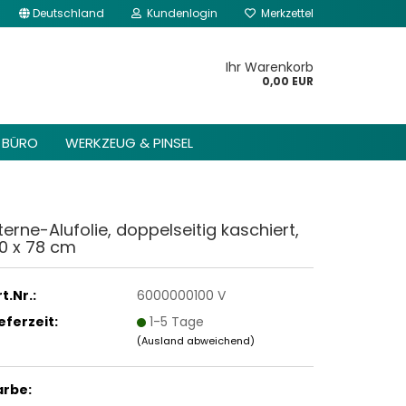
Deutschland
Kundenlogin
Merkzettel
kannst du im Gambio
Content Manager ->
Ihr Warenkorb
 Header -> Header
0,00 EUR
arbeiten.
BÜRO
WERKZEUG & PINSEL
terne-Alufolie, doppelseitig kaschiert,
0 x 78 cm
t.Nr.:
6000000100 V
ieferzeit:
1-5 Tage
(Ausland abweichend)
arbe: