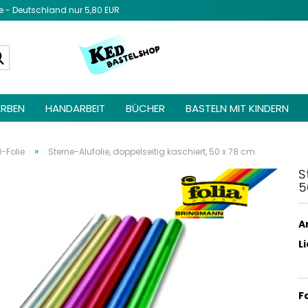
- Deutschland nur 5,80 EUR
Diesen Text 
Admin unter 
Suche...
Elemente ->
be
RBEN
HANDARBEIT
BÜCHER
BASTELN MIT KINDERN
»
-Folie
Sterne-Alufolie, doppelseitig kaschiert, 50 x 78 cm
S
5
Ar
L
F