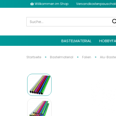
Willkommen im Shop
Versandkostenpauschale 
BASTELMATERIAL
HOBBYFA
»
»
»
Startseite
Bastelmaterial
Folien
Alu-Bastel