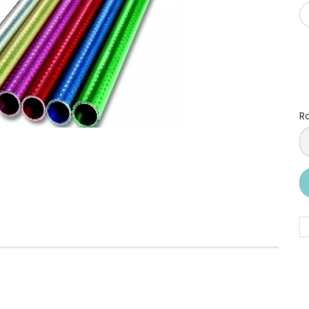
Ro
Ro