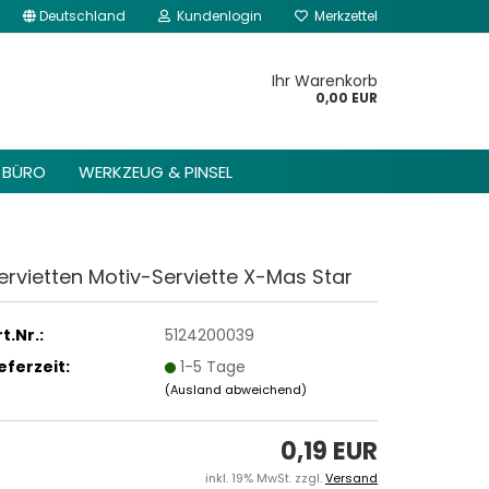
Deutschland
Kundenlogin
Merkzettel
kannst du im Gambio
Content Manager ->
Ihr Warenkorb
 Header -> Header
0,00 EUR
arbeiten.
BÜRO
WERKZEUG & PINSEL
ervietten Motiv-Serviette X-Mas Star
t.Nr.:
5124200039
ieferzeit:
1-5 Tage
(Ausland abweichend)
0,19 EUR
inkl. 19% MwSt. zzgl.
Versand