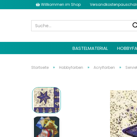
Willkommen im Shop
Versandkostenpauschale 
BASTELMATERIAL
HOBBYFA
»
»
»
Startseite
Hobbyfarben
Acrylfarben
Servie