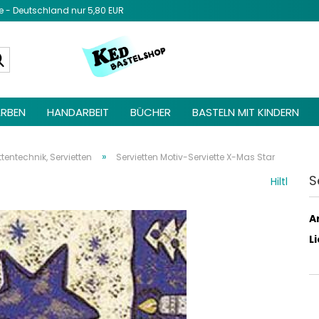
- Deutschland nur 5,80 EUR
Diesen Text 
Admin unter 
Suche...
Elemente ->
be
RBEN
HANDARBEIT
BÜCHER
BASTELN MIT KINDERN
»
ttentechnik, Servietten
Servietten Motiv-Serviette X-Mas Star
S
Hiltl
Ar
L