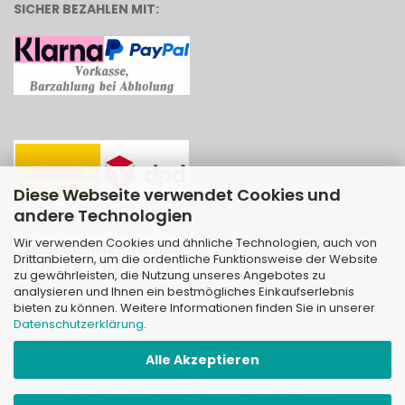
SICHER BEZAHLEN MIT:
Diese Webseite verwendet Cookies und
andere Technologien
Wir verwenden Cookies und ähnliche Technologien, auch von
Drittanbietern, um die ordentliche Funktionsweise der Website
zu gewährleisten, die Nutzung unseres Angebotes zu
analysieren und Ihnen ein bestmögliches Einkaufserlebnis
bieten zu können. Weitere Informationen finden Sie in unserer
Datenschutzerklärung
.
Alle Akzeptieren
Onlineshop erstellen
mit Gambio.de © 2026 | Template von
JungCreative
.
Alle Preise inkl. MwSt. & zzgl. Versandkosten