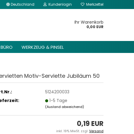
Deutschland
Kundenlogin
Merkzettel
kannst du im Gambio
Content Manager ->
Ihr Warenkorb
 Header -> Header
0,00 EUR
arbeiten.
BÜRO
WERKZEUG & PINSEL
ervietten Motiv-Serviette Jubiläum 50
t.Nr.:
5124200033
ieferzeit:
1-5 Tage
(Ausland abweichend)
0,19 EUR
inkl. 19% MwSt. zzgl.
Versand