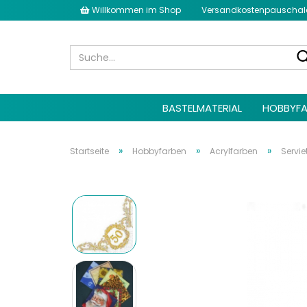
Willkommen im Shop
Versandkostenpauschale 
BASTELMATERIAL
HOBBYFA
»
»
»
Startseite
Hobbyfarben
Acrylfarben
Servie