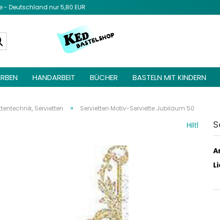
- Deutschland nur 5,80 EUR
Diesen Text 
Admin unter 
Suche...
Elemente ->
be
RBEN
HANDARBEIT
BÜCHER
BASTELN MIT KINDERN
»
ttentechnik, Servietten
Servietten Motiv-Serviette Jubiläum 50
S
Hiltl
Ar
L