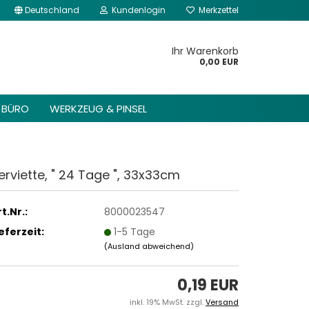
Deutschland
Kundenlogin
Merkzettel
kannst du im Gambio
Content Manager ->
Ihr Warenkorb
 Header -> Header
0,00 EUR
arbeiten.
BÜRO
WERKZEUG & PINSEL
erviette, " 24 Tage ", 33x33cm
t.Nr.:
8000023547
ieferzeit:
1-5 Tage
(Ausland abweichend)
0,19 EUR
inkl. 19% MwSt. zzgl.
Versand