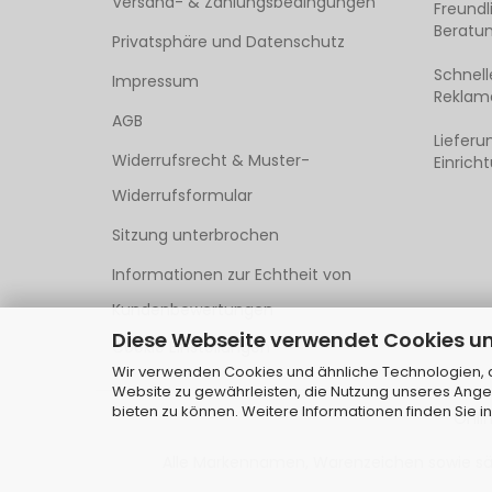
Versand- & Zahlungsbedingungen
Freund
Beratun
Privatsphäre und Datenschutz
Schnell
Impressum
Reklama
AGB
Lieferu
Widerrufsrecht & Muster-
Einrich
Widerrufsformular
Sitzung unterbrochen
Informationen zur Echtheit von
Kundenbewertungen
Diese Webseite verwendet Cookies u
Cookie Einstellungen
Wir verwenden Cookies und ähnliche Technologien, au
Website zu gewährleisten, die Nutzung unseres Ange
bieten zu können. Weitere Informationen finden Sie i
Onli
Alle Markennamen, Warenzeichen sowie säm