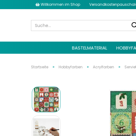
Willkommen im Shop
Versandkostenpauschale 
BASTELMATERIAL
HOBBYFA
»
»
»
Startseite
Hobbyfarben
Acrylfarben
Servie