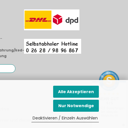
i-
fahrung/ked-
ung
Alle Akzeptieren
SEHR GUT
5 / 5
Nur Notwendige
ative
.
aus 521 Bewertungen
bei: ebay.de,
shopvote.de
Deaktivieren / Einzeln Auswählen
mer und dienen hier nur der Beschreibung.