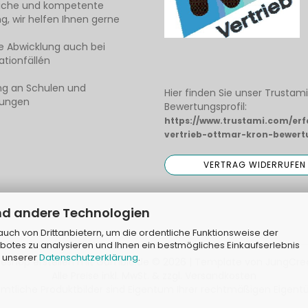
liche und kompetente
g, wir helfen Ihnen gerne
e Abwicklung auch bei
tionfällén
ng an Schulen und
Hier finden Sie unser Trustam
tungen
Bewertungsprofil:
https://www.trustami.com/er
vertrieb-ottmar-kron-bewert
nd andere Technologien
ch von Drittanbietern, um die ordentliche Funktionsweise der
botes zu analysieren und Ihnen ein bestmögliches Einkaufserlebnis
n unserer
Datenschutzerklärung
.
neshop erstellen
mit Gambio.de © 2026 | Template von
JungCre
Alle Preise inkl. MwSt. & zzgl. Versandkosten
tliche Produktbilder sind Eigentum Ihrer rechtmäßigen Eigentü