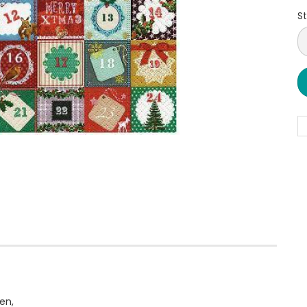
St
S
en,