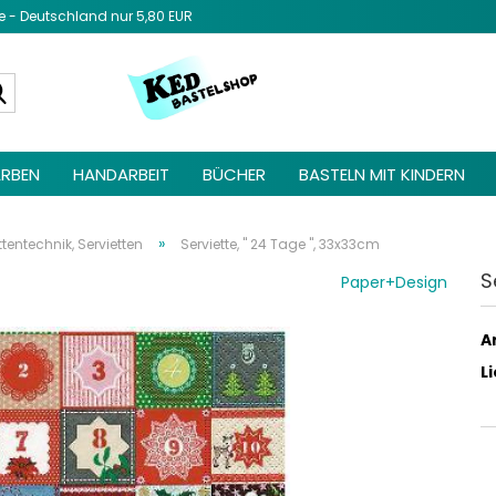
- Deutschland nur 5,80 EUR
Diesen Text 
Admin unter 
Suche...
Elemente ->
be
RBEN
HANDARBEIT
BÜCHER
BASTELN MIT KINDERN
»
ttentechnik, Servietten
Serviette, " 24 Tage ", 33x33cm
S
Paper+Design
Ar
L