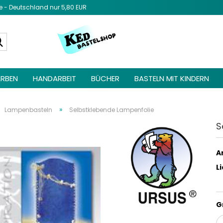
- Deutschland nur 5,80 EUR
Diesen Text 
Admin unter 
Suche...
Elemente ->
be
RBEN
HANDARBEIT
BÜCHER
BASTELN MIT KINDERN
»
Lampenbasteln
Selbstklebende Lampenfolie
S
Ar
L
G