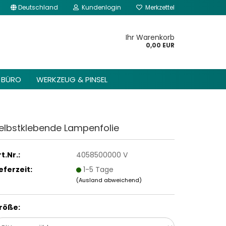
Deutschland
Kundenlogin
Merkzettel
kannst du im Gambio
Content Manager ->
Ihr Warenkorb
 Header -> Header
0,00 EUR
arbeiten.
BÜRO
WERKZEUG & PINSEL
elbstklebende Lampenfolie
t.Nr.:
4058500000 V
ieferzeit:
1-5 Tage
(Ausland abweichend)
röße: