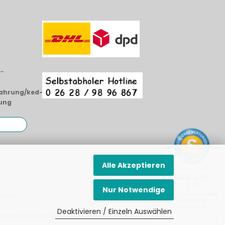
i-
fahrung/ked-
ung
Alle Akzeptieren
SEHR GUT
5 / 5
Nur Notwendige
ative
.
aus 521 Bewertungen
bei: ebay.de,
shopvote.de
Deaktivieren / Einzeln Auswählen
mer und dienen hier nur der Beschreibung.