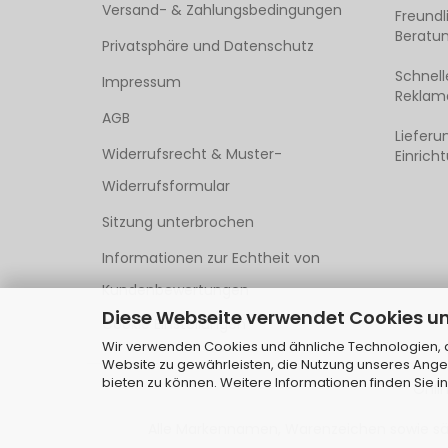
Versand- & Zahlungsbedingungen
Freund
Beratun
Privatsphäre und Datenschutz
Schnell
Impressum
Reklama
AGB
Lieferu
Widerrufsrecht & Muster-
Einrich
Widerrufsformular
Sitzung unterbrochen
Informationen zur Echtheit von
Kundenbewertungen
Diese Webseite verwendet Cookies u
Cookie Einstellungen
Wir verwenden Cookies und ähnliche Technologien, au
Website zu gewährleisten, die Nutzung unseres Ange
bieten zu können. Weitere Informationen finden Sie i
Onli
Alle Markennamen, Warenzeichen sowie säm