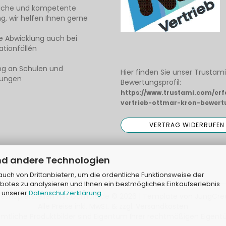
liche und kompetente
g, wir helfen Ihnen gerne
e Abwicklung auch bei
tionfällén
ng an Schulen und
Hier finden Sie unser Trustam
tungen
Bewertungsprofil:
https://www.trustami.com/er
vertrieb-ottmar-kron-bewert
nd andere Technologien
ch von Drittanbietern, um die ordentliche Funktionsweise der
botes zu analysieren und Ihnen ein bestmögliches Einkaufserlebnis
n unserer
Datenschutzerklärung
.
neshop erstellen
mit Gambio.de © 2026 | Template von
JungCre
Alle Preise inkl. MwSt. & zzgl. Versandkosten
tliche Produktbilder sind Eigentum Ihrer rechtmäßigen Eigentü