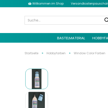
Willkommen im Shop
Versandkostenpauschale 
BASTELMATERIAL
HOBBYFA
»
»
Startseite
Hobbyfarben
Window Color Farben