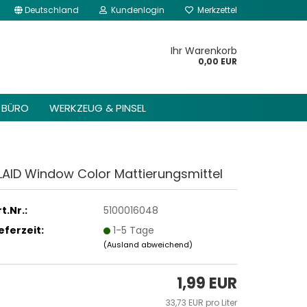
Deutschland
Kundenlogin
Merkzettel
kannst du im Gambio
Content Manager ->
Ihr Warenkorb
 Header -> Header
0,00 EUR
arbeiten.
BÜRO
WERKZEUG & PINSEL
LAID Window Color Mattierungsmittel
t.Nr.:
5100016048
ieferzeit:
1-5 Tage
(Ausland abweichend)
1,99 EUR
33,73 EUR pro Liter