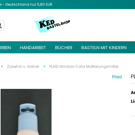
- Deutschland nur 5,80 EUR
Diesen Text 
Admin unter 
Suche...
Elemente ->
be
RBEN
HANDARBEIT
BÜCHER
BASTELN MIT KINDERN
»
»
Zubehör u. Airliner
PLAID Window Color Mattierungsmittel
P
Plaid
Ar
L