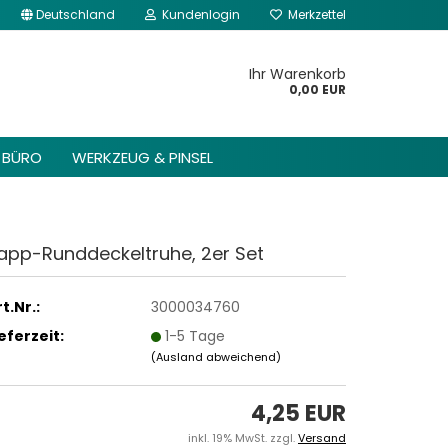
Deutschland
Kundenlogin
Merkzettel
kannst du im Gambio
Content Manager ->
Ihr Warenkorb
 Header -> Header
0,00 EUR
arbeiten.
BÜRO
WERKZEUG & PINSEL
app-Runddeckeltruhe, 2er Set
t.Nr.:
3000034760
ieferzeit:
1-5 Tage
(Ausland abweichend)
4,25 EUR
inkl. 19% MwSt. zzgl.
Versand