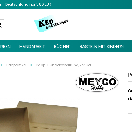
- Deutschland nur 5,80 EUR
Diesen Text 
Admin unter 
Suche...
Elemente ->
be
RBEN
HANDARBEIT
BÜCHER
BASTELN MIT KINDERN
»
»
Pappartikel
Papp-Runddeckeltruhe, 2er Set
P
Ar
L