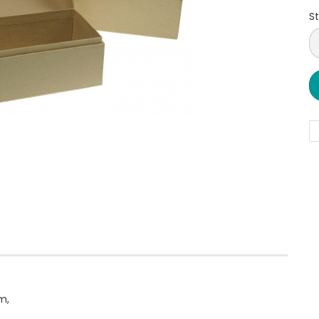
St
S
m,