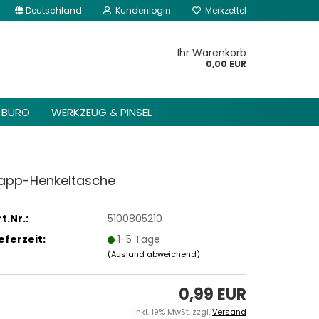
Deutschland
Kundenlogin
Merkzettel
kannst du im Gambio
Content Manager ->
Ihr Warenkorb
 Header -> Header
0,00 EUR
arbeiten.
BÜRO
WERKZEUG & PINSEL
app-Henkeltasche
t.Nr.:
5100805210
ieferzeit:
1-5 Tage
(Ausland abweichend)
0,99 EUR
inkl. 19% MwSt. zzgl.
Versand