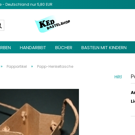
- Deutschland nur 5,80 EUR
Diesen Text 
Admin unter 
Suche...
Elemente ->
be
RBEN
HANDARBEIT
BÜCHER
BASTELN MIT KINDERN
»
»
Pappartikel
Papp-Henkeltasche
P
Hiltl
Ar
L