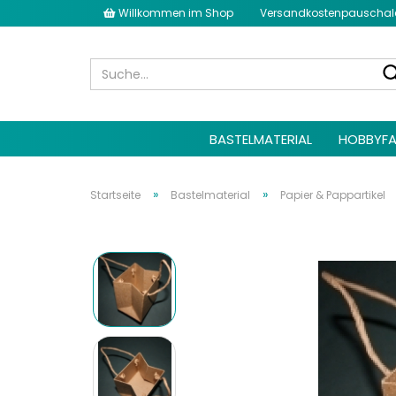
Willkommen im Shop
Versandkostenpauschale 
BASTELMATERIAL
HOBBYFA
»
»
Startseite
Bastelmaterial
Papier & Pappartikel