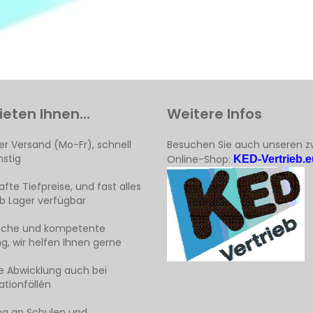
ieten Ihnen...
Weitere Infos
er Versand (Mo-Fr), schnell
Besuchen Sie auch unseren z
stig
Online-Shop:
KED-Vertrieb.e
fte Tiefpreise, und fast alles
ab Lager verfügbar
liche und kompetente
g, wir helfen Ihnen gerne
e Abwicklung auch bei
tionfällén
ng an Schulen und