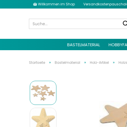
Willkommen im Shop
Versandkostenpauschale 
BASTELMATERIAL
HOBBYFA
»
»
»
Startseite
Bastelmaterial
Holz-Artikel
Holz