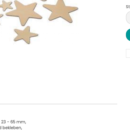
St
S
: 23 - 65 mm,
d bekleben,