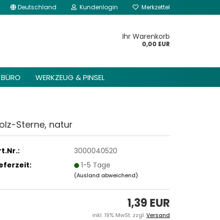
Deutschland
Kundenlogin
Merkzettel
kannst du im Gambio
Content Manager ->
Ihr Warenkorb
 Header -> Header
0,00 EUR
arbeiten.
BÜRO
WERKZEUG & PINSEL
olz-Sterne, natur
t.Nr.:
3000040520
ieferzeit:
1-5 Tage
(Ausland abweichend)
1,39 EUR
inkl. 19% MwSt. zzgl.
Versand