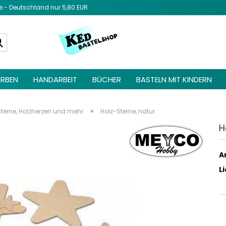
- Deutschland nur 5,80 EUR
Diesen Text 
Admin unter 
Suche...
Elemente ->
be
RBEN
HANDARBEIT
BÜCHER
BASTELN MIT KINDERN
»
sterne, Holzherzen und mehr
Holz-Sterne, natur
H
Ar
L