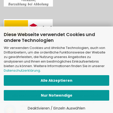
Diese Webseite verwendet Cookies und
andere Technologien
Wir verwenden Cookies und ähnliche Technologien, auch von
Drittanbietern, um die ordentliche Funktionsweise der Website
zu gewährleisten, die Nutzung unseres Angebotes zu
analysieren und Ihnen ein bestmögliches Einkaufserlebnis
bieten zu können. Weitere Informationen finden Sie in unserer
Datenschutzerklärung
.
Alle Akzeptieren
Onlineshop erstellen
mit Gambio.de © 2026 | Template von
JungCreative
.
Alle Preise inkl. MwSt. & zzgl. Versandkosten
Nur Notwendige
Alle Markennamen, Warenzeichen sowie sämtliche
Produktbilder sind Eigentum Ihrer rechtmäßigen
Eigentümer und dienen hier nur der Beschreibung.
SEHR GUT
(5 / 5)
Deaktivieren / Einzeln Auswählen
aus
521
Bewertungen bei: ebay.de, shopvote.de ⓘ
Informationen zur Echtheit der Bewertungen