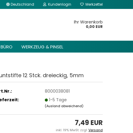
Deutschland
Kundenlogin
Merkzettel
kannst du im Gambio
Content Manager ->
Ihr Warenkorb
 Header -> Header
0,00 EUR
arbeiten.
BÜRO
WERKZEUG & PINSEL
untstifte 12 Stck. dreieckig, 5mm
t.Nr.:
8000038081
ieferzeit:
1-5 Tage
(Ausland abweichend)
7,49 EUR
inkl. 19% MwSt. zzgl.
Versand