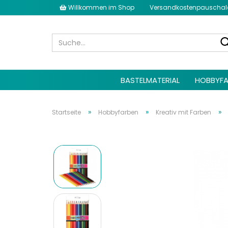
Willkommen im Shop
Versandkostenpauschale 
BASTELMATERIAL
HOBBYFA
»
»
»
Startseite
Hobbyfarben
Kreativ mit Farben