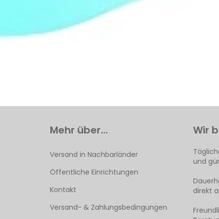
Mehr über...
Wir b
Täglich
Versand in Nachbarländer
und gün
Öffentliche Einrichtungen
Dauerha
Kontakt
direkt 
Versand- & Zahlungsbedingungen
Freund