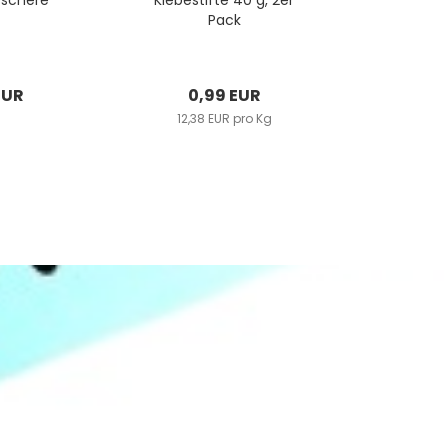
rschere
Klebestifte 40 g, 2er
Pack
EUR
0,99 EUR
12,38 EUR pro Kg