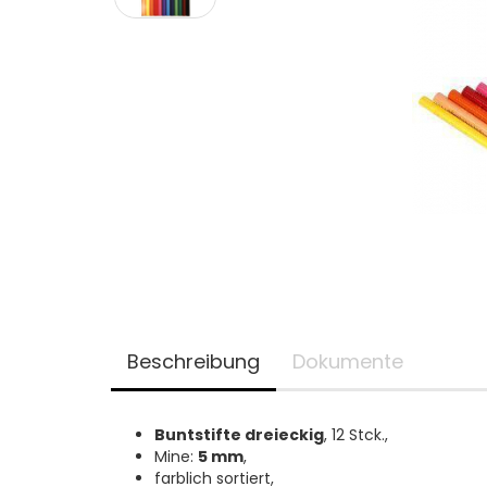
Beschreibung
Dokumente
Buntstifte dreieckig
, 12 Stck.,
Mine:
5 mm
,
farblich sortiert,