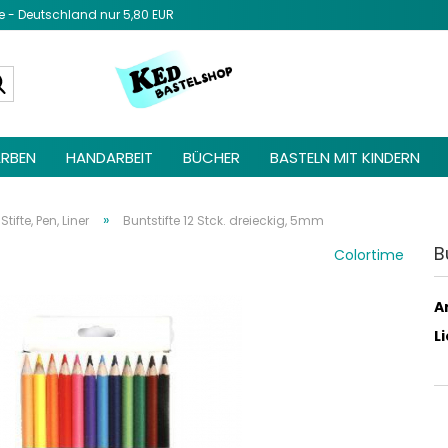
- Deutschland nur 5,80 EUR
Diesen Text 
Admin unter 
Suche...
Elemente ->
be
RBEN
HANDARBEIT
BÜCHER
BASTELN MIT KINDERN
»
Stifte, Pen, Liner
Buntstifte 12 Stck. dreieckig, 5mm
B
Colortime
Ar
L