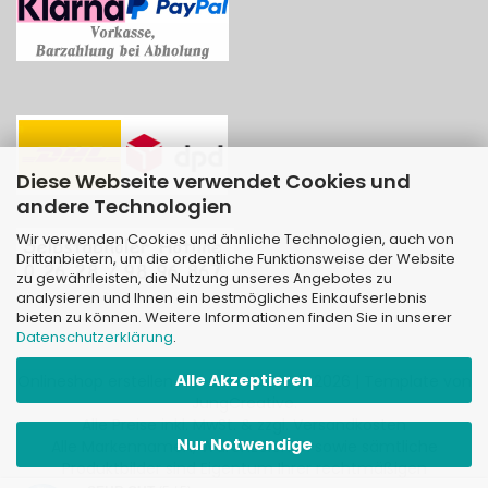
Diese Webseite verwendet Cookies und
andere Technologien
Wir verwenden Cookies und ähnliche Technologien, auch von
Drittanbietern, um die ordentliche Funktionsweise der Website
zu gewährleisten, die Nutzung unseres Angebotes zu
analysieren und Ihnen ein bestmögliches Einkaufserlebnis
bieten zu können. Weitere Informationen finden Sie in unserer
Datenschutzerklärung
.
Alle Akzeptieren
Onlineshop erstellen
mit Gambio.de © 2026 | Template von
JungCreative
.
Alle Preise inkl. MwSt. & zzgl. Versandkosten
Nur Notwendige
Alle Markennamen, Warenzeichen sowie sämtliche
Produktbilder sind Eigentum Ihrer rechtmäßigen