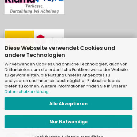
Diese Webseite verwendet Cookies und
andere Technologien
Wir verwenden Cookies und ähnliche Technologien, auch von
Drittanbietern, um die ordentliche Funktionsweise der Website
zu gewährleisten, die Nutzung unseres Angebotes zu
analysieren und Ihnen ein bestmögliches Einkaufserlebnis
bieten zu können. Weitere Informationen finden Sie in unserer
Datenschutzerklärung
.
Alle Akzeptieren
Onlineshop erstellen
mit Gambio.de © 2026 | Template von
JungCreative
.
Alle Preise inkl. MwSt. & zzgl. Versandkosten
Nur Notwendige
Alle Markennamen, Warenzeichen sowie sämtliche
Produktbilder sind Eigentum Ihrer rechtmäßigen
Eigentümer und dienen hier nur der Beschreibung.
SEHR GUT
(5 / 5)